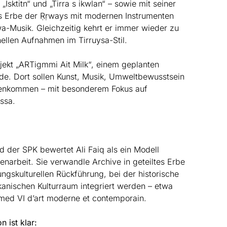
Isktitn“ und „Tirra s ikwlan“ – sowie mit seiner
s Erbe der Ṛṛways mit modernen Instrumenten
-Musik. Gleichzeitig kehrt er immer wieder zu
nellen Aufnahmen im Tirruysa-Stil.
ojekt „ARTigmmi Ait Milk“, einem geplanten
nde. Dort sollen Kunst, Musik, Umweltbewusstsein
enkommen – mit besonderem Fokus auf
ssa.
 der SPK bewertet Ali Faiq als ein Modell
narbeit. Sie verwandle Archive in geteiltes Erbe
ngskulturellen Rückführung, bei der historische
nischen Kulturraum integriert werden – etwa
d VI d’art moderne et contemporain.
 ist klar: