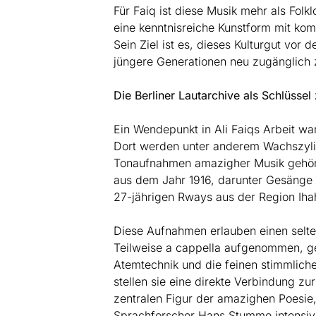
Für Faiq ist diese Musik mehr als Folkl
eine kenntnisreiche Kunstform mit ko
Sein Ziel ist es, dieses Kulturgut vo
jüngere Generationen neu zugänglich
Die Berliner Lautarchive als Schlüssel
Ein Wendepunkt in Ali Faiqs Arbeit wa
Dort werden unter anderem Wachszylin
Tonaufnahmen amazigher Musik gehör
aus dem Jahr 1916, darunter Gesänge
27-jährigen Rways aus der Region Iha
Diese Aufnahmen erlauben einen selten
Teilweise a cappella aufgenommen, geb
Atemtechnik und die feinen stimmlich
stellen sie eine direkte Verbindung zu
zentralen Figur der amazighen Poesi
Sprachforscher Hans Stumme intensiv