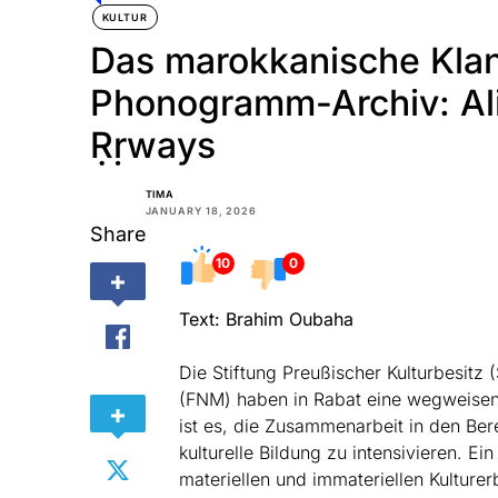
KULTUR
Das marokkanische Klan
Phonogramm-Archiv: Ali
Ṛṛways
TIMA
JANUARY 18, 2026
Share
10
0
Text: Brahim Oubaha
Die Stiftung Preußischer Kulturbesitz
(FNM) haben in Rabat eine wegweisend
ist es, die Zusammenarbeit in den Be
kulturelle Bildung zu intensivieren. E
materiellen und immateriellen Kulturer