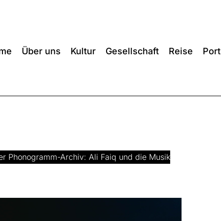
me
Über uns
Kultur
Gesellschaft
Reise
Port
er Phonogramm-Archiv: Ali Faiq und die Musik