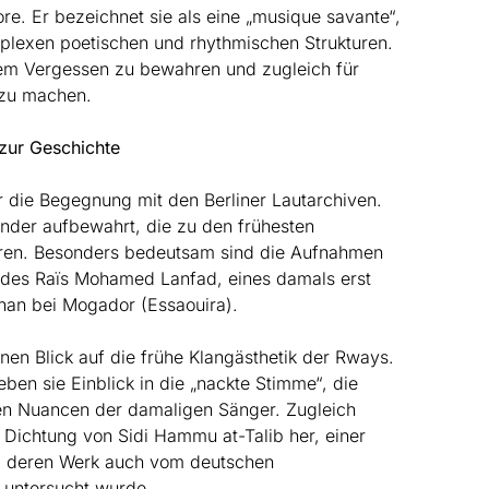
ore. Er bezeichnet sie als eine „musique savante“,
mplexen poetischen und rhythmischen Strukturen.
r dem Vergessen zu bewahren und zugleich für
 zu machen.
 zur Geschichte
r die Begegnung mit den Berliner Lautarchiven.
der aufbewahrt, die zu den frühesten
en. Besonders bedeutsam sind die Aufnahmen
 des Raïs Mohamed Lanfad, eines damals erst
han bei Mogador (Essaouira).
en Blick auf die frühe Klangästhetik der Rways.
en sie Einblick in die „nackte Stimme“, die
en Nuancen der damaligen Sänger. Zugleich
r Dichtung von Sidi Hammu at-Talib her, einer
e, deren Werk auch vom deutschen
 untersucht wurde.