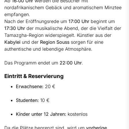
Ab
16:00 Uhr
werden die Besucher mit
nordafrikanischem Gebäck und aromatischem Minztee
empfangen.
Nach der Eröffnungsrede um
17:00 Uhr
beginnt um
17:30 Uhr
der musikalische Abend, der die Vielfalt der
Tamazgha
-Region widerspiegelt. Künstler aus der
Kabylei
und der
Region Souss
sorgen für eine
authentische und lebendige Atmosphäre.
Das Programm endet um
22:00 Uhr
.
Eintritt & Reservierung
Erwachsene:
20 €
Studenten:
10 €
Kinder unter 12 Jahren:
kostenlos
Da die Plätze begrenzt sind, wird um
vorherige