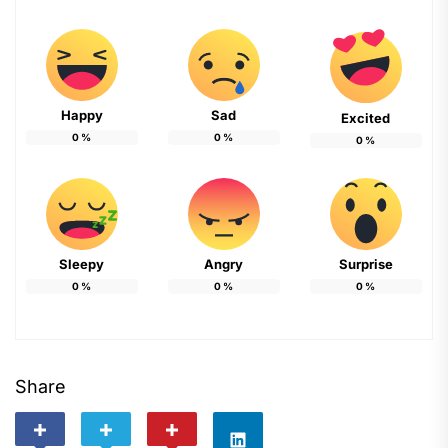
Happy
Sad
Excited
0
%
0
%
0
%
Sleepy
Angry
Surprise
0
%
0
%
0
%
Share