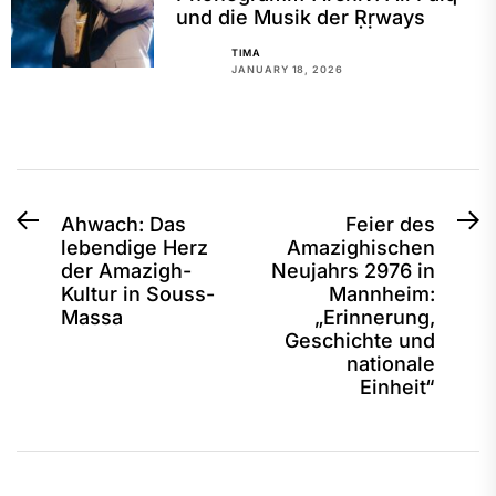
und die Musik der Ṛṛways
TIMA
JANUARY 18, 2026
Post
Previous
N
Ahwach: Das
Feier des
lebendige Herz
Amazighischen
post:
po
navigation
der Amazigh-
Neujahrs 2976 in
Kultur in Souss-
Mannheim:
Massa
„Erinnerung,
Geschichte und
nationale
Einheit“