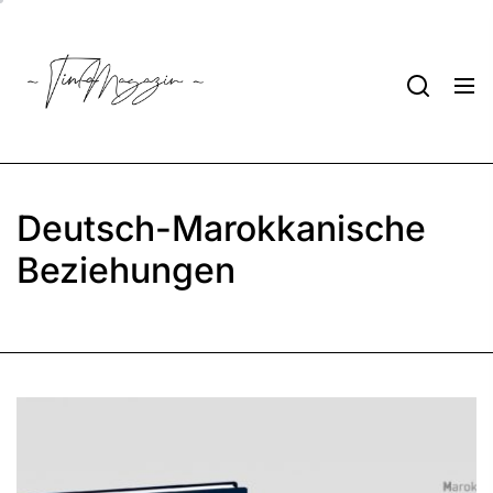
Skip
to
Tima
the
Magazin
content
Deutsch-Marokkanische
Beziehungen