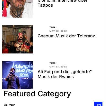
Momo im Interview über
Tattoos
TIMA
MAY 23, 2022
Gnaoua: Musik der Toleranz
TIMA
MAY 23, 2022
Ali Faiq und die „gelehrte“
Musik der Rwaїss
Featured Category
Kultur
57