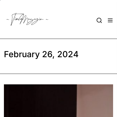
Skip
to
Tima
the
Magazin
content
February 26, 2024